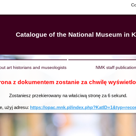
Co
Catalogue of the National Museum in K
out art historians and museologists
NMK staff publicatio
rona z dokumentem zostanie za chwilę wyświetl
Zostaniesz przekierowany na właściwą stronę za
6
sekund.
ie, użyj adresu:
https://opac.mnk.pl/index.php?KatID=1&typ=re