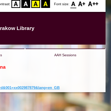
D
BW
YB
BY
F0
F1
F2
ntrast:
Font size:
rakow Library
ns
AAH Sessions
ona
cord&001=xx002987879&lang=en_GB