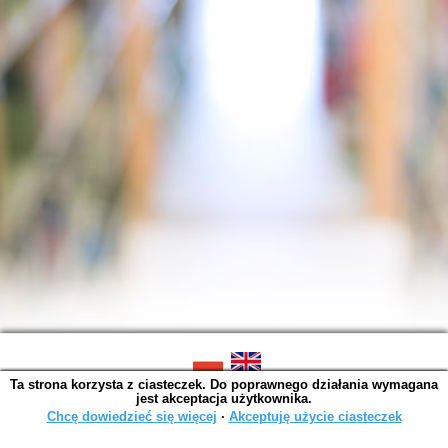
Ta strona korzysta z ciasteczek. Do poprawnego działania wymagana
SOWA OPAC v. 6.11.10 (2026-07-24)
jest akceptacja użytkownika.
Wygenerowano w 0,0014 s.
Chcę dowiedzieć się więcej
∙
Akceptuję użycie ciasteczek