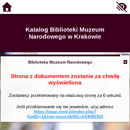
Katalog Biblioteki Muzeum
Narodowego w Krakowie
Biblioteka Muzeum Narodowego
Strona z dokumentem zostanie za chwilę
wyświetlona
Zostaniesz przekierowany na właściwą stronę za
6
sekund.
Jeśli przekierowanie się nie powiedzie, użyj adresu:
https://opac.mnk.pl/index.php?
KatID=1&typ=record&001=b24085303