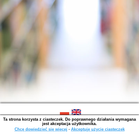
Ta strona korzysta z ciasteczek. Do poprawnego działania wymagana
SOWA OPAC v. 6.11.10 (2026-07-24)
jest akceptacja użytkownika.
Wygenerowano w 0,0016 s.
Chcę dowiedzieć się więcej
∙
Akceptuję użycie ciasteczek