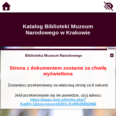
Katalog Biblioteki Muzeum
Narodowego w Krakowie
Biblioteka Muzeum Narodowego
Strona z dokumentem zostanie za chwilę
wyświetlona
Zostaniesz przekierowany na właściwą stronę za
6
sekund.
Jeśli przekierowanie się nie powiedzie, użyj adresu:
https://opac.mnk.pl/index.php?
KatID=1&typ=record&001=KrMN25002466