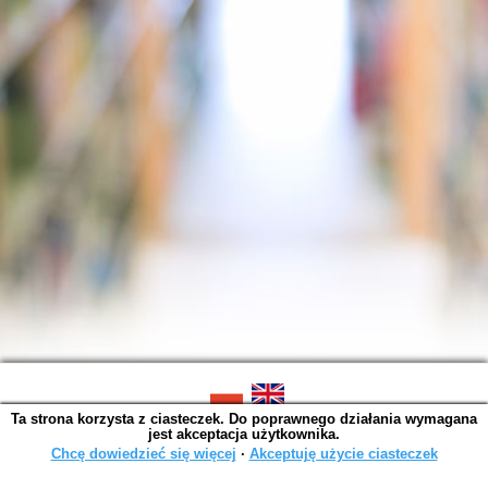
Ta strona korzysta z ciasteczek. Do poprawnego działania wymagana
SOWA OPAC v. 6.11.10 (2026-07-24)
jest akceptacja użytkownika.
Wygenerowano w 0,0015 s.
Chcę dowiedzieć się więcej
∙
Akceptuję użycie ciasteczek