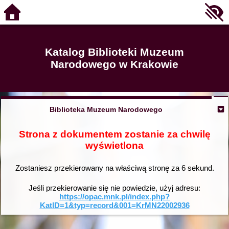
Katalog Biblioteki Muzeum
Narodowego w Krakowie
Biblioteka Muzeum Narodowego
Strona z dokumentem zostanie za chwilę
wyświetlona
Zostaniesz przekierowany na właściwą stronę za
6
sekund.
Jeśli przekierowanie się nie powiedzie, użyj adresu:
https://opac.mnk.pl/index.php?
KatID=1&typ=record&001=KrMN22002936