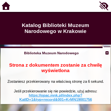
Katalog Biblioteki Muzeum
Narodowego w Krakowie
Biblioteka Muzeum Narodowego
Strona z dokumentem zostanie za chwilę
wyświetlona
Zostaniesz przekierowany na właściwą stronę za
6
sekund.
Jeśli przekierowanie się nie powiedzie, użyj adresu:
https://opac.mnk.pl/index.php?
KatID=1&typ=record&001=KrMN19001756