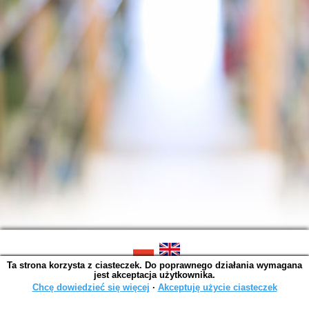
Ta strona korzysta z ciasteczek. Do poprawnego działania wymagana
SOWA OPAC v. 6.11.10 (2026-07-24)
jest akceptacja użytkownika.
Wygenerowano w 0,0014 s.
Chcę dowiedzieć się więcej
∙
Akceptuję użycie ciasteczek