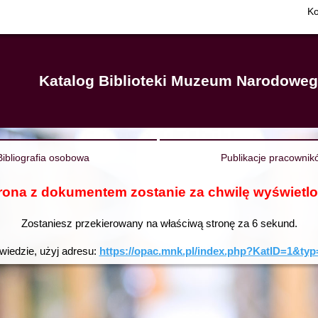
Ko
Katalog Biblioteki Muzeum Narodowe
Bibliografia osobowa
Publikacje pracownik
rona z dokumentem zostanie za chwilę wyświetl
Zostaniesz przekierowany na właściwą stronę za
6
sekund.
owiedzie, użyj adresu:
https://opac.mnk.pl/index.php?KatID=1&t