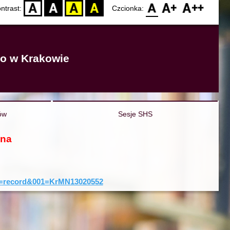
D
BW
YB
BY
F0
F1
F2
ntrast:
Czcionka:
go w Krakowie
ów
Sesje SHS
ona
yp=record&001=KrMN13020552