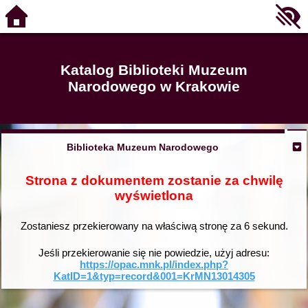
Katalog Biblioteki Muzeum
Narodowego w Krakowie
Biblioteka Muzeum Narodowego
Strona z dokumentem zostanie za chwilę
wyświetlona
Zostaniesz przekierowany na właściwą stronę za
6
sekund.
Jeśli przekierowanie się nie powiedzie, użyj adresu:
https://opac.mnk.pl/index.php?
KatID=1&typ=record&001=KrMN13014305