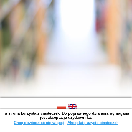
Ta strona korzysta z ciasteczek. Do poprawnego działania wymagana
SOWA OPAC v. 6.11.10 (2026-07-24)
jest akceptacja użytkownika.
Wygenerowano w 0,0015 s.
Chcę dowiedzieć się więcej
∙
Akceptuję użycie ciasteczek