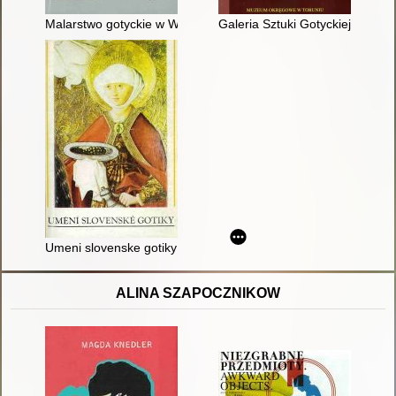
Malarstwo gotyckie w Wielkopolsce studia o dziełach i ludziac
Galeria Sztuki Gotyckiej Muze
Umeni slovenske gotiky ze sbirek Slovenske narodni galerie ka
ALINA SZAPOCZNIKOW