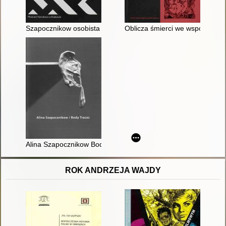
Szapocznikow osobista 20 03 2026 23 08 2026 MNK Gmach G
Oblicza śmierci we współczesn
Alina Szapocznikow Body traces 6 February 31 May 2014 Simon 
ROK ANDRZEJA WAJDY