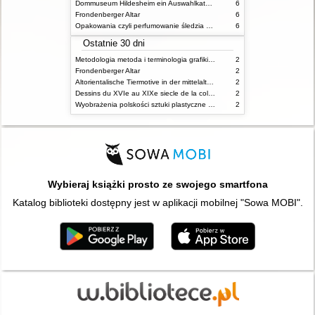
Dommuseum Hildesheim ein Auswahlkatalog
6
Frondenberger Altar
6
Opakowania czyli perfumowanie śledzia o grafice reklamie i handlu w PRL u
6
Ostatnie 30 dni
Metodologia metoda i terminologia grafiki i rysunku teoria i praktyka
2
Frondenberger Altar
2
Altorientalische Tiermotive in der mittelalterlichen Kunst des Orients und Europas
2
Dessins du XVIe au XIXe siecle de la collection du Musee des Arts Decoratifs de Lyon salle d'exposition temporaire du Musee Historique des Tissus decembre 1984 mars 1985
2
Wyobrażenia polskości sztuki plastyczne II Rzeczpospolitej w perspektywie społecznej historii kultury
2
Wybieraj książki prosto ze swojego smartfona
Katalog biblioteki dostępny jest w aplikacji mobilnej "Sowa MOBI".