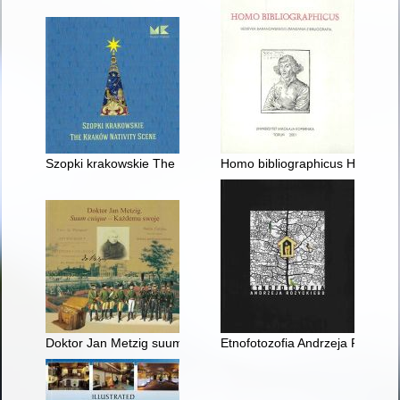
Szopki krakowskie The Kraków Nativity scenes
Homo bibliographicus Henryka 
Doktor Jan Metzig suum cuique każdemu swoje
Etnofotozofia Andrzeja Różycki