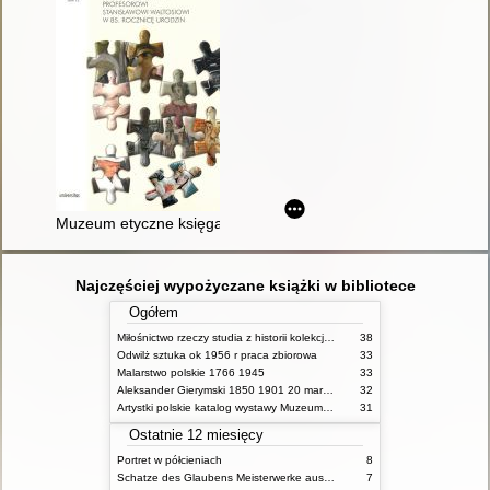
Muzeum etyczne księga dedykowana profesorowi Stanisławowi 
Najczęściej wypożyczane książki w bibliotece
Ogółem
Miłośnictwo rzeczy studia z historii kolekcjonerstwa na ziemiach polskich w XIX wieku materiały konferencji zorganizowanej w 2012 roku przez Instytut Historii Sztuki Uniwersytetu im Adama Mickiewicza w Poznaniu oraz Poznańskie Towarzystwo Przyjaciół Nauk przy wsparciu Ministerstwa Kultury i Dziedzictwa Narodowego i Fundacji Zakłady Kórnickie
38
Odwilż sztuka ok 1956 r praca zbiorowa
33
Malarstwo polskie 1766 1945
33
Aleksander Gierymski 1850 1901 20 marca 10 sierpnia 2014 Muzeum Narodowe w Warszawie
32
Artystki polskie katalog wystawy Muzeum Narodowe w Warszawie
31
Ostatnie 12 miesięcy
Portret w półcieniach
8
Schatze des Glaubens Meisterwerke aus dem Dom Museum Hildesheim und dem Kunstgewerbemuseum Berlin Ausstellung im Bode Museum 30 September 2010 bis 30 September 2012
7